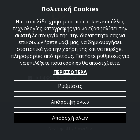
Πολιτική Cookies
Η ιστοσελίδα χρησιμοποιεί cookies και άλλες
τεχνολογίες καταγραφής για να εξασφαλίσει την
σωστή λειτουργία της, την δυνατότητά σας να
επικοινωνήσετε μαζί μας, να δημιουργήσει
Στεφάνου Σαράφη 36,
στατιστικά για την χρήση της και να παρέχει
Αργυρούπολη 164 52
πληροφορίες από τρίτους. Πατήστε ρυθμίσεις για
να επιλέξετε ποια cookies θα αποδεχθείτε.
210 9960427-210 9960489
ΠΕΡΙΣΣΟΤΕΡΑ
info[@]dellacasa.gr
Ρυθμίσεις
Απόρριψη όλων
2026 @ All Rights Reserved - Dellacasa
Αποδοχή όλων
Developed by
PowerSite