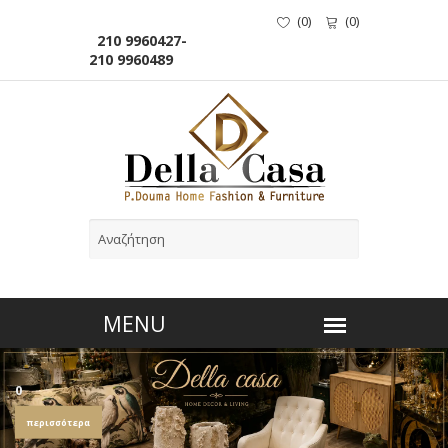
(
0
)
(
0
)
210 9960427-
210 9960489
0
περισσότερα