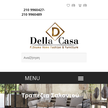
(
0
)
(
0
)
210 9960427-
210 9960489
Τραπέζια Σαλονιού