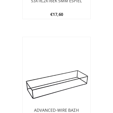
53Χ16,2Χ16EK 5ΜΜ ESPIEL
€17,60
ADVANCED-WIRE ΒΑΣΗ