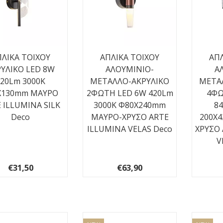
ΛΙΚΑ TOIXOY
ΑΠΛΙΚΑ TOIXOY
ΑΠΛ
ΥΛΙΚΟ LED 8W
ΑΛΟΥΜΙΝΙΟ-
Α
720Lm 3000K
ΜΕΤΑΛΛΟ-ΑΚΡΥΛΙΚΟ
ΜΕΤΑ
X130mm ΜΑΥΡO
2ΦΩΤΗ LED 6W 420Lm
4ΦΩ
 ILLUMINA SILK
3000K Φ80X240mm
8
Deco
ΜΑΥΡΟ-ΧΡΥΣΟ ARTE
200X
ILLUMINA VELAS Deco
ΧΡΥΣΟ 
V
€31,50
€63,90