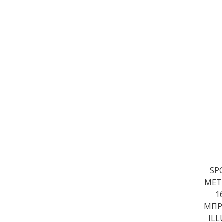
SP
ΜΕΤ
1
ΜΠΡ
ILL