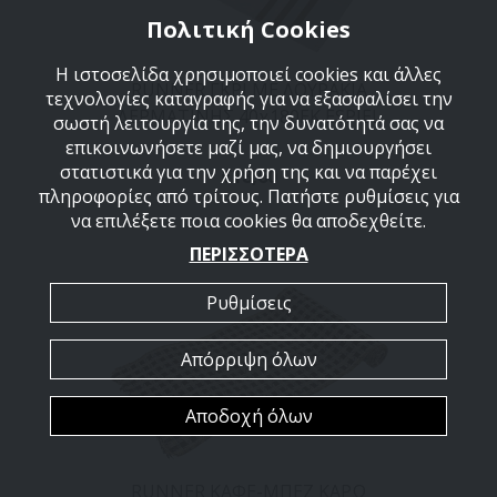
Πολιτική Cookies
Η ιστοσελίδα χρησιμοποιεί cookies και άλλες
RUNNER ΓΚΡΙ ΜΕ ΛΟΥΡΑΚΙΑ
τεχνολογίες καταγραφής για να εξασφαλίσει την
ΔΕΡΜΑΤΙΝΗΣ 40χ180ΕΚ ESPIEL
σωστή λειτουργία της, την δυνατότητά σας να
επικοινωνήσετε μαζί μας, να δημιουργήσει
στατιστικά για την χρήση της και να παρέχει
€18,60
πληροφορίες από τρίτους. Πατήστε ρυθμίσεις για
να επιλέξετε ποια cookies θα αποδεχθείτε.
ΠΕΡΙΣΣΟΤΕΡΑ
Ρυθμίσεις
Απόρριψη όλων
Αποδοχή όλων
RUNNER ΚΑΦΕ-ΜΠΕΖ ΚΑΡΩ