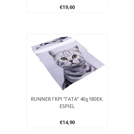
€19,60
RUNNER ΓΚΡΙ "ΓΑΤΑ" 40χ180ΕΚ.
ESPIEL
€14,90