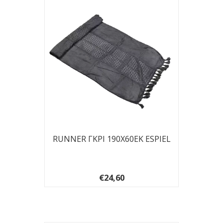
RUNNER ΓΚΡΙ 190Χ60ΕΚ ESPIEL
€24,60