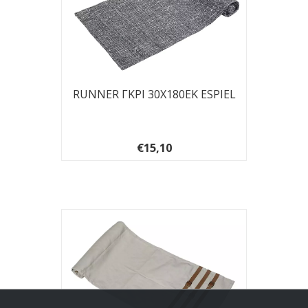
RUNNER ΓΚΡΙ 30Χ180ΕΚ ESPIEL
€15,10