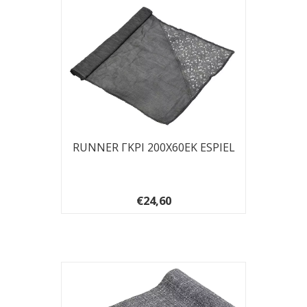
RUNNER ΓΚΡΙ 200Χ60ΕΚ ESPIEL
€24,60