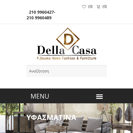
(
0
)
(
0
)
210 9960427-
210 9960489
ΥΦΑΣΜΑΤΙΝΑ