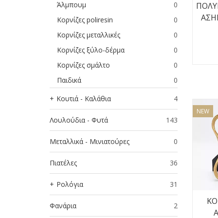
Άλμπουμ
0
ΠΟΛΥ
ΑΣΗ
Κορνίζες poliresin
0
Κορνίζες μεταλλικές
0
Κορνίζες ξύλο-δέρμα
0
Κορνίζες σμάλτο
0
Παιδικά
0
Κουτιά - Καλάθια
4
NEW
Λουλούδια - Φυτά
143
Μεταλλικά - Μινιατούρες
0
Πιατέλες
36
Ρολόγια
31
ΚΟ
Φανάρια
2