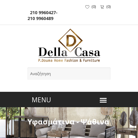
(
0
)
(
0
)
210 9960427-
210 9960489
Υφασμάτινα - Ψάθινα