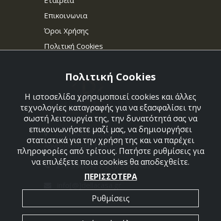
Εταιρεία
Επικοινωνια
Όροι Χρήσης
Πολιτική Cookies
Πολιτική Cookies
Η ιστοσελίδα χρησιμοποιεί cookies και άλλες
τεχνολογίες καταγραφής για να εξασφαλίσει την
σωστή λειτουργία της, την δυνατότητά σας να
επικοινωνήσετε μαζί μας, να δημιουργήσει
Στεφάνου Σαράφη 36,
στατιστικά για την χρήση της και να παρέχει
Αργυρούπολη 164 52
πληροφορίες από τρίτους. Πατήστε ρυθμίσεις για
να επιλέξετε ποια cookies θα αποδεχθείτε.
210 9960427-210 9960489
ΠΕΡΙΣΣΟΤΕΡΑ
info[@]dellacasa.gr
Ρυθμίσεις