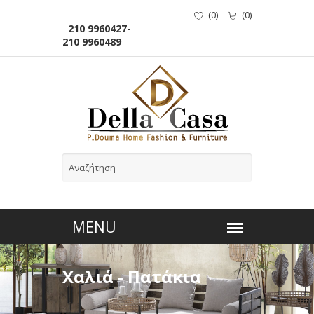
(
0
)
(
0
)
210 9960427-
210 9960489
Χαλιά - Πατάκια