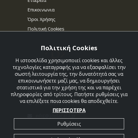
Εταιρεία
Επικοινωνια
Όροι Χρήσης
Πολιτική Cookies
Πολιτική Cookies
Η ιστοσελίδα χρησιμοποιεί cookies και άλλες
τεχνολογίες καταγραφής για να εξασφαλίσει την
σωστή λειτουργία της, την δυνατότητά σας να
επικοινωνήσετε μαζί μας, να δημιουργήσει
Στεφάνου Σαράφη 36,
στατιστικά για την χρήση της και να παρέχει
Αργυρούπολη 164 52
πληροφορίες από τρίτους. Πατήστε ρυθμίσεις για
να επιλέξετε ποια cookies θα αποδεχθείτε.
210 9960427-210 9960489
ΠΕΡΙΣΣΟΤΕΡΑ
info[@]dellacasa.gr
Ρυθμίσεις