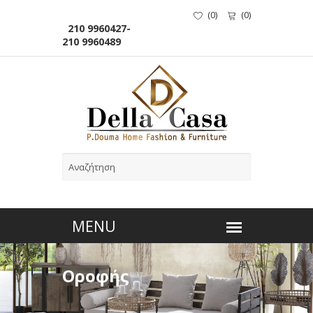
(
0
)
(
0
)
210 9960427-
210 9960489
Οροφής