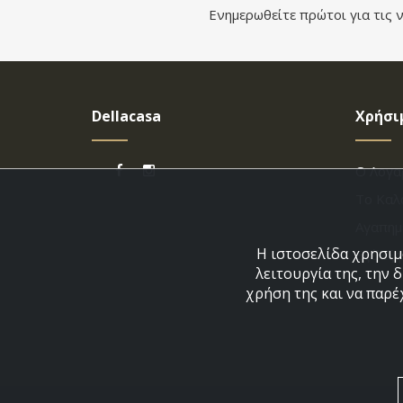
Ενημερωθείτε πρώτοι για τις ν
Dellacasa
Χρήσι
Ο Λογα
Το Καλ
Αγαπημ
Η ιστοσελίδα χρησιμο
Εξέλιξ
λειτουργία της, την 
χρήση της και να παρέ