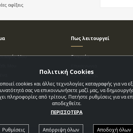
έες αφίξεις
μα
Πως λειτουργεί
ριασμός Μου
Εταιρεία
άθι Μου
Επικοινωνια
Πολιτική Cookies
ένα
Όροι Χρήσης
ποιεί cookies και άλλες τεχνολογίες καταγραφής για να 
η Παραγγελίας
Πολιτική Cookies
δυνατότητά σας να επικοινωνήσετε μαζί μας, να δημιουργήσ
χει πληροφορίες από τρίτους. Πατήστε ρυθμίσεις για να επι
αποδεχθείτε.
ΠΕΡΙΣΣΟΤΕΡΑ
Ρυθμίσεις
Απόρριψη όλων
Αποδοχή όλων