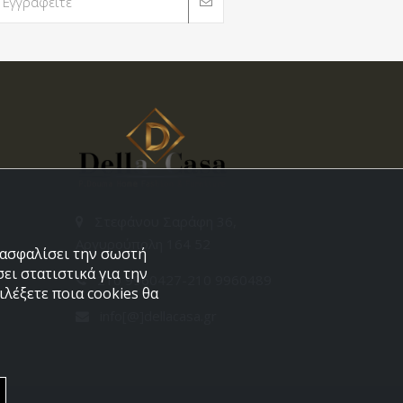
Στεφάνου Σαράφη 36,
Αργυρούπολη 164 52
εξασφαλίσει την σωστή
ει στατιστικά για την
210 9960427-210 9960489
λέξετε ποια cookies θα
info[@]dellacasa.gr