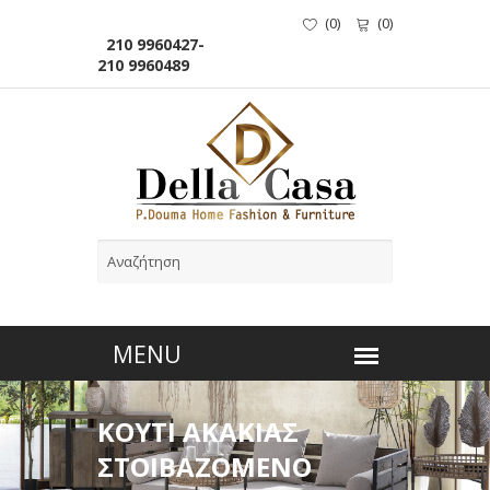
(
0
)
(
0
)
210 9960427-
210 9960489
ΚΟΥΤΙ ΑΚΑΚΙΑΣ
ΣΤΟΙΒΑΖΟΜΕΝΟ