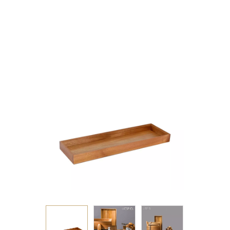
GN2/4 H: 4,5CM
53X16,2X4,5EK.