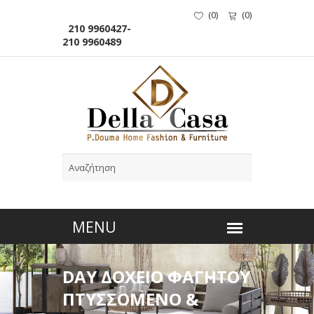
(
0
)
(
0
)
210 9960427-
210 9960489
DAY ΔΟΧΕΙΟ ΦΑΓΗΤΟΥ
ΠΤΥΣΣΟΜΕΝΟ &