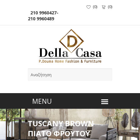
(
0
)
(
0
)
210 9960427-
210 9960489
TUSCANY BROWN
ΠΙΑΤΟ ΦΡΟΥΤΟΥ