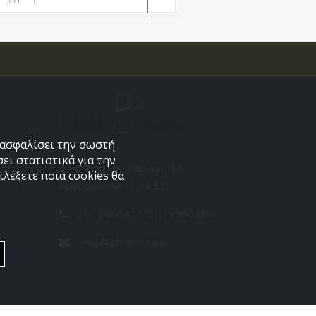
εξασφαλίσει την σωστή
ει στατιστικά για την
Στεφάνου Σαράφη 36,
λέξετε ποια cookies θα
Αργυρούπολη 164 52
210 9960427-210 9960489
info[@]dellacasa.gr