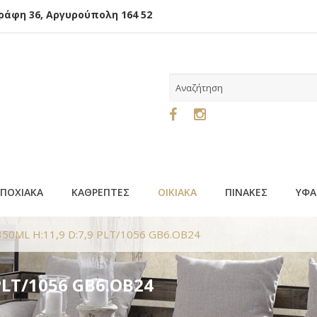
φη 36, Αργυρούπολη 164 52
ΕΠΟΧΙΑΚΑ
ΚΑΘΡΕΠΤΕΣ
ΟΙΚΙΑΚΑ
ΠΙΝΑΚΕΣ
ΥΦΑ
50ML H:11,9 D:7,9 PLT/1056 GB6.OB24
PLT/1056 GB6.OB24