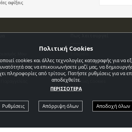
έες αφίξεις
μα
Πως λειτουργεί
Πολιτική Cookies
ριασμός Μου
Εταιρεία
ποιεί cookies και άλλες τεχνολογίες καταγραφής για να 
άθι Μου
Επικοινωνια
δυνατότητά σας να επικοινωνήσετε μαζί μας, να δημιουργήσ
ένα
Όροι Χρήσης
χει πληροφορίες από τρίτους. Πατήστε ρυθμίσεις για να επι
αποδεχθείτε.
η Παραγγελίας
Πολιτική Cookies
ΠΕΡΙΣΣΟΤΕΡΑ
Ρυθμίσεις
Απόρριψη όλων
Αποδοχή όλων