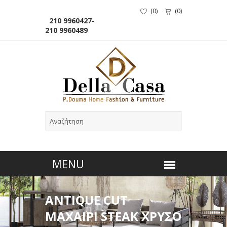
(
0
)
(
0
)
210 9960427-
210 9960489
ANTIQUE CUT
ΜΑΧΑΙΡΙ STEAK ΧΡΥΣΟ