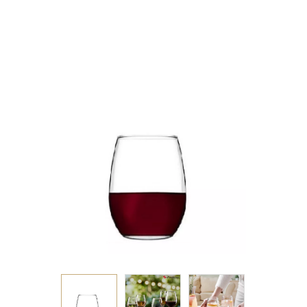
P/576 SB3.OB24.