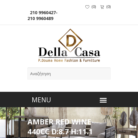
(
0
)
(
0
)
210 9960427-
210 9960489
AMBER RED WINE
440CC D:8.7 H:11.1