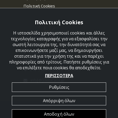
Πολιτική Cookies
Πολιτική Cookies
Η ιστοσελίδα χρησιμοποιεί cookies και άλλες
τεχνολογίες καταγραφής για να εξασφαλίσει την
σωστή λειτουργία της, την δυνατότητά σας να
επικοινωνήσετε μαζί μας, να δημιουργήσει
Στεφάνου Σαράφη 36,
στατιστικά για την χρήση της και να παρέχει
Αργυρούπολη 164 52
πληροφορίες από τρίτους. Πατήστε ρυθμίσεις για
να επιλέξετε ποια cookies θα αποδεχθείτε.
210 9960427-210 9960489
ΠΕΡΙΣΣΟΤΕΡΑ
info[@]dellacasa.gr
Ρυθμίσεις
Απόρριψη όλων
2026 @ All Rights Reserved - Dellacasa
Αποδοχή όλων