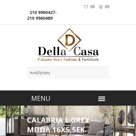
(
0
)
(
0
)
210 9960427-
210 9960489
CALABRIA L.GREY
ΜΠΩΛ 16Χ5,5ΕΚ.