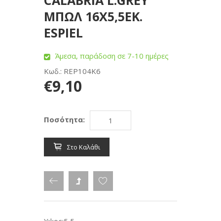
CALABRIA L.GREY
ΜΠΩΛ 16Χ5,5ΕΚ.
ESPIEL
Άμεσα, παράδοση σε 7-10 ημέρες
Κωδ.: REP104K6
€9,10
Ποσότητα:
Στο Καλάθι