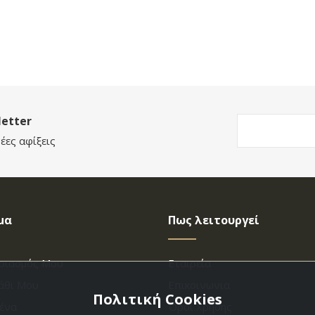
etter
έες αφίξεις
μα
Πως λειτουργεί
ριασμός Μου
Εταιρεία
άθι Μου
Επικοινωνια
Πολιτική Cookies
ένα
Όροι Χρήσης