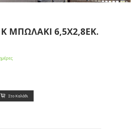
K ΜΠΩΛΑΚΙ 6,5Χ2,8ΕΚ.
ημέρες
Στο Καλάθι