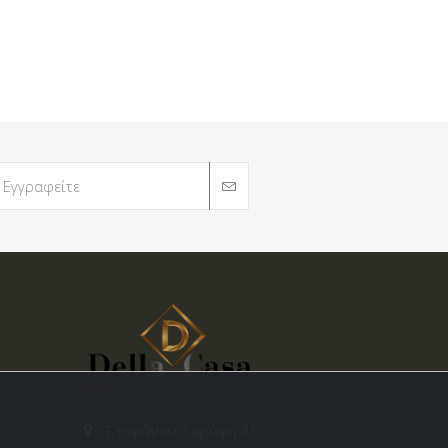
Στεφάνου Σαράφη 36,