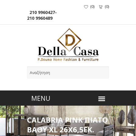
(
0
)
(
0
)
210 9960427-
210 9960489
CALABRIA PINK ΠΙΑΤΟ
ΒΑΘΥ XL 26Χ6,5ΕΚ.