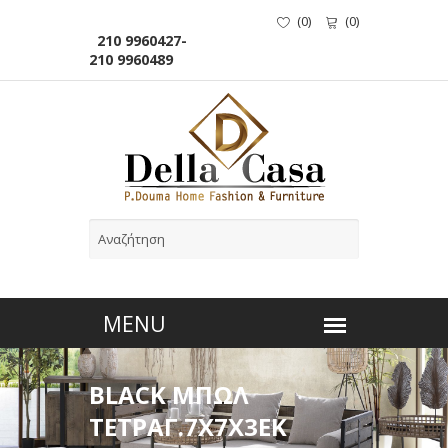
(
0
)
(
0
)
210 9960427-
210 9960489
BLACK ΜΠΩΛ
ΤΕΤΡΑΓ.7X7X3ΕΚ