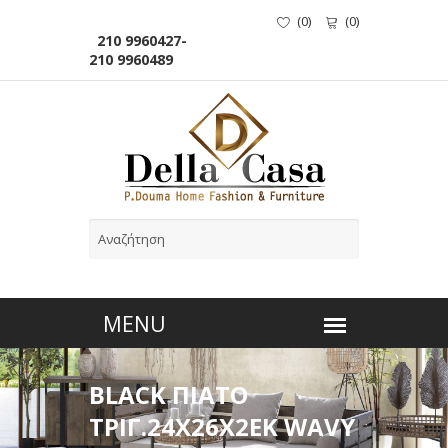
(
0
)
(
0
)
210 9960427-
210 9960489
BLACK ΠΙΑΤΟ
ΤΡΙΓ.24Χ26Χ2ΕΚ WAVY