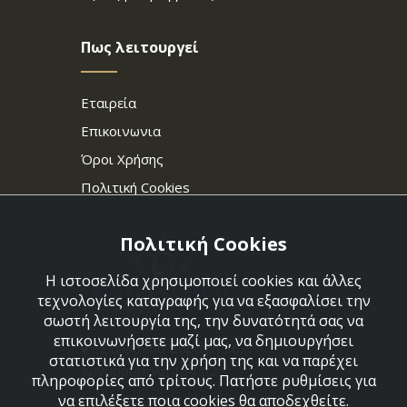
Πως λειτουργεί
Εταιρεία
Επικοινωνια
Όροι Χρήσης
Πολιτική Cookies
Πολιτική Cookies
Η ιστοσελίδα χρησιμοποιεί cookies και άλλες
τεχνολογίες καταγραφής για να εξασφαλίσει την
σωστή λειτουργία της, την δυνατότητά σας να
επικοινωνήσετε μαζί μας, να δημιουργήσει
Στεφάνου Σαράφη 36,
στατιστικά για την χρήση της και να παρέχει
Αργυρούπολη 164 52
πληροφορίες από τρίτους. Πατήστε ρυθμίσεις για
να επιλέξετε ποια cookies θα αποδεχθείτε.
210 9960427-210 9960489