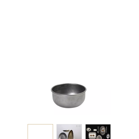
18/10 7,7Χ7,7Χ4ΕΚ.