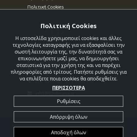
Πολιτική Cookies
Πολιτική Cookies
Η ιστοσελίδα χρησιμοποιεί cookies και άλλες
τεχνολογίες καταγραφής για να εξασφαλίσει την
σωστή λειτουργία της, την δυνατότητά σας να
επικοινωνήσετε μαζί μας, να δημιουργήσει
Στεφάνου Σαράφη 36,
στατιστικά για την χρήση της και να παρέχει
Αργυρούπολη 164 52
πληροφορίες από τρίτους. Πατήστε ρυθμίσεις για
να επιλέξετε ποια cookies θα αποδεχθείτε.
210 9960427-210 9960489
ΠΕΡΙΣΣΟΤΕΡΑ
info[@]dellacasa.gr
Ρυθμίσεις
Απόρριψη όλων
2026 @ All Rights Reserved - Dellacasa
Αποδοχή όλων