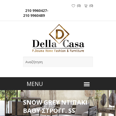
(
0
)
(
0
)
210 9960427-
210 9960489
SNOW GREY ΝΤΙΠΑΚΙ
ΒΑΘΥ ΣΤΡΟΓΓ. SS