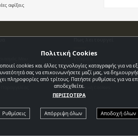
έες αφίξεις
μα
Πως λειτουργεί
Πολιτική Cookies
ριασμός Μου
Εταιρεία
ποιεί cookies και άλλες τεχνολογίες καταγραφής για να 
άθι Μου
Επικοινωνια
δυνατότητά σας να επικοινωνήσετε μαζί μας, να δημιουργήσ
ένα
Όροι Χρήσης
χει πληροφορίες από τρίτους. Πατήστε ρυθμίσεις για να επι
αποδεχθείτε.
η Παραγγελίας
Πολιτική Cookies
ΠΕΡΙΣΣΟΤΕΡΑ
Ρυθμίσεις
Απόρριψη όλων
Αποδοχή όλων