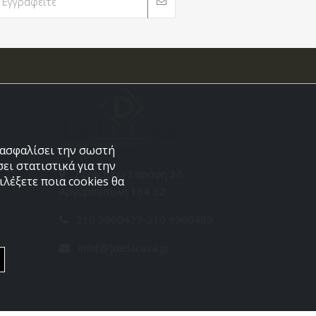
εξασφαλίσει την σωστή
ει στατιστικά για την
Στεφάνου Σαράφη 36,
λέξετε ποια cookies θα
Αργυρούπολη 164 52
210 9960427-210 9960489
info[@]dellacasa.gr