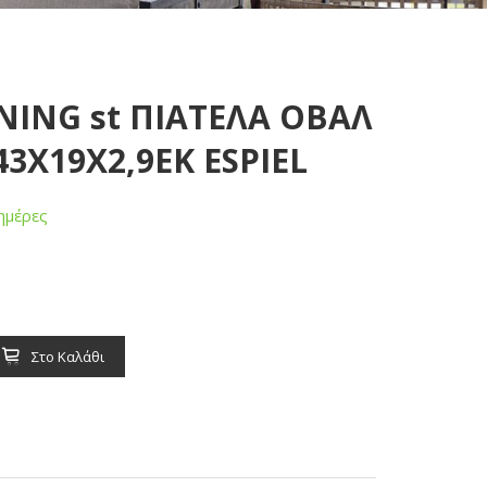
NING st ΠΙΑΤΕΛΑ ΟΒΑΛ
3Χ19Χ2,9ΕΚ ESPIEL
ημέρες
Στο Καλάθι