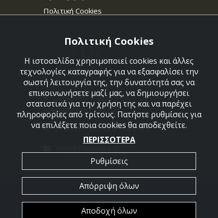
Πολιτική Cookies
Πολιτική Cookies
Η ιστοσελίδα χρησιμοποιεί cookies και άλλες
τεχνολογίες καταγραφής για να εξασφαλίσει την
σωστή λειτουργία της, την δυνατότητά σας να
επικοινωνήσετε μαζί μας, να δημιουργήσει
Στεφάνου Σαράφη 36,
στατιστικά για την χρήση της και να παρέχει
Αργυρούπολη 164 52
πληροφορίες από τρίτους. Πατήστε ρυθμίσεις για
να επιλέξετε ποια cookies θα αποδεχθείτε.
210 9960427-210 9960489
ΠΕΡΙΣΣΟΤΕΡΑ
info[@]dellacasa.gr
Ρυθμίσεις
Απόρριψη όλων
2026 @ All Rights Reserved - Dellacasa
Αποδοχή όλων