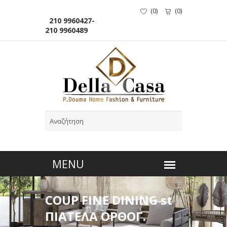
(
0
)
(
0
)
210 9960427-
210 9960489
COUP FINE DINING st
ΠΙΑΤΕΛΑ ΟΡΘΟΓ.