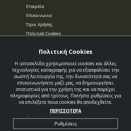
Εταιρεία
Επικοινωνια
Όροι Χρήσης
Πολιτική Cookies
Πολιτική Cookies
Η ιστοσελίδα χρησιμοποιεί cookies και άλλες
τεχνολογίες καταγραφής για να εξασφαλίσει την
σωστή λειτουργία της, την δυνατότητά σας να
επικοινωνήσετε μαζί μας, να δημιουργήσει
Στεφάνου Σαράφη 36,
στατιστικά για την χρήση της και να παρέχει
Αργυρούπολη 164 52
πληροφορίες από τρίτους. Πατήστε ρυθμίσεις για
να επιλέξετε ποια cookies θα αποδεχθείτε.
210 9960427-210 9960489
ΠΕΡΙΣΣΟΤΕΡΑ
info[@]dellacasa.gr
Ρυθμίσεις