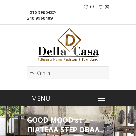
(
0
)
(
0
)
210 9960427-
210 9960489
GOOD MOOD st
ΠΙΑΤΕΛΑ STEP ΟΒΑΛ