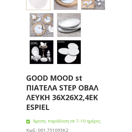
GOOD MOOD st
ΠΙΑΤΕΛΑ STEP ΟΒΑΛ
ΛΕΥΚΗ 36X26X2,4EK
ESPIEL
Άμεσα, παράδοση σε 7-10 ημέρες
Κωδ.: 001.751095K2