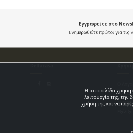
Εγγραφείτε στο Newsl
Ενημερωθείτε πρώτοι για τις ν
Dellacasa
Χρήσι
Ο Λογα
Η ιστοσελίδα χρησιμο
Το Καλ
λειτουργία της, την 
Αγαπημ
χρήση της και να παρέ
Εξέλιξ