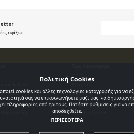
etter
έες αφίξεις
μα
Πως λειτουργεί
Πολιτική Cookies
ριασμός Μου
Εταιρεία
ποιεί cookies και άλλες τεχνολογίες καταγραφής για να 
άθι Μου
Επικοινωνια
δυνατότητά σας να επικοινωνήσετε μαζί μας, να δημιουργήσ
ένα
Όροι Χρήσης
χει πληροφορίες από τρίτους. Πατήστε ρυθμίσεις για να επι
αποδεχθείτε.
η Παραγγελίας
Πολιτική Cookies
ΠΕΡΙΣΣΟΤΕΡΑ