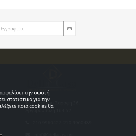
εξασφαλίσει την σωστή
ει στατιστικά για την
Στεφάνου Σαράφη 36,
λέξετε ποια cookies θα
Αργυρούπολη 164 52
210 9960427-210 9960489
info[@]dellacasa.gr