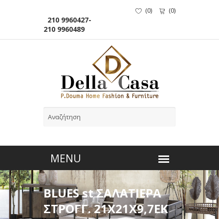
(
0
)
(
0
)
210 9960427-
210 9960489
BLUES st ΣΑΛΑΤΙΕΡΑ
ΣΤΡΟΓΓ. 21Χ21Χ9,7ΕΚ