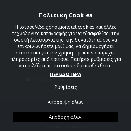
Πολιτική Cookies
Η ιστοσελίδα χρησιμοποιεί cookies και άλλες
τεχνολογίες καταγραφής για να εξασφαλίσει την
σωστή λειτουργία της, την δυνατότητά σας να
επικοινωνήσετε μαζί μας, να δημιουργήσει
Στεφάνου Σαράφη 36,
στατιστικά για την χρήση της και να παρέχει
Αργυρούπολη 164 52
πληροφορίες από τρίτους. Πατήστε ρυθμίσεις για
να επιλέξετε ποια cookies θα αποδεχθείτε.
210 9960427-210 9960489
ΠΕΡΙΣΣΟΤΕΡΑ
info[@]dellacasa.gr
Ρυθμίσεις
Απόρριψη όλων
2026 @ All Rights Reserved - Dellacasa
Αποδοχή όλων
Developed by
PowerSite