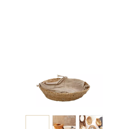
JUTE/COTTON 24X7EK