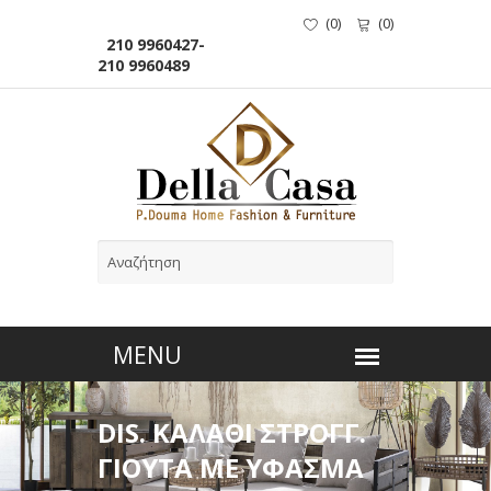
(
0
)
(
0
)
210 9960427-
210 9960489
DIS. ΚΑΛΑΘΙ ΣΤΡΟΓΓ.
ΓΙΟΥΤΑ ΜΕ ΥΦΑΣΜΑ