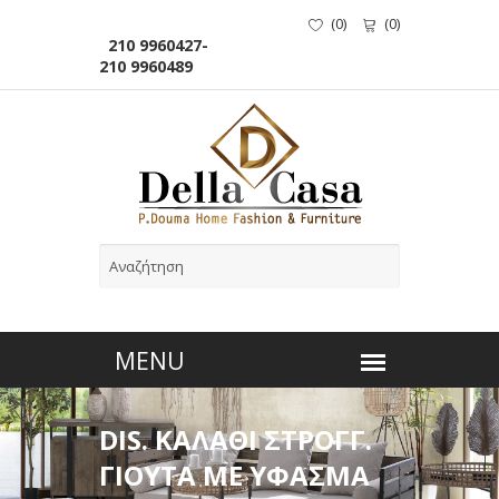
(
0
)
(
0
)
210 9960427-
210 9960489
DIS. ΚΑΛΑΘΙ ΣΤΡΟΓΓ.
ΓΙΟΥΤΑ ΜΕ ΥΦΑΣΜΑ