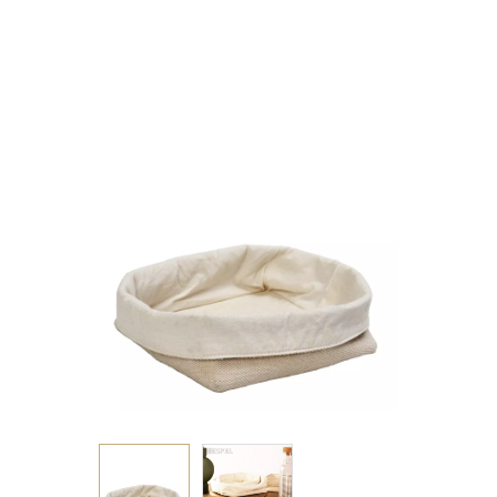
JUTE/COTTON
20X19X15EK.