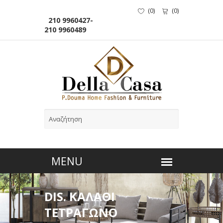
(
0
)
(
0
)
210 9960427-
210 9960489
DIS. ΚΑΛΑΘΙ
ΤΕΤΡΑΓΩΝΟ