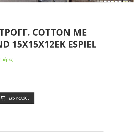
ΣΤΡΟΓΓ. COTTON ΜΕ
D 15X15X12EK ESPIEL
ημέρες
Στο Καλάθι