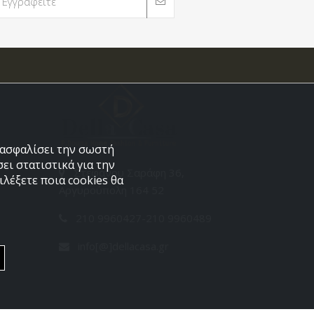
εξασφαλίσει την σωστή
ει στατιστικά για την
Στεφάνου Σαράφη 36,
λέξετε ποια cookies θα
Αργυρούπολη 164 52
210 9960427-210 9960489
info[@]dellacasa.gr