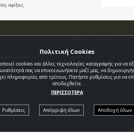
έες αφίξεις
μα
Πως λειτουργεί
Πολιτική Cookies
ριασμός Μου
Εταιρεία
ποιεί cookies και άλλες τεχνολογίες καταγραφής για να 
άθι Μου
Επικοινωνια
δυνατότητά σας να επικοινωνήσετε μαζί μας, να δημιουργήσ
ένα
Όροι Χρήσης
χει πληροφορίες από τρίτους. Πατήστε ρυθμίσεις για να επι
αποδεχθείτε.
η Παραγγελίας
Πολιτική Cookies
ΠΕΡΙΣΣΟΤΕΡΑ
Ρυθμίσεις
Απόρριψη όλων
Αποδοχή όλων