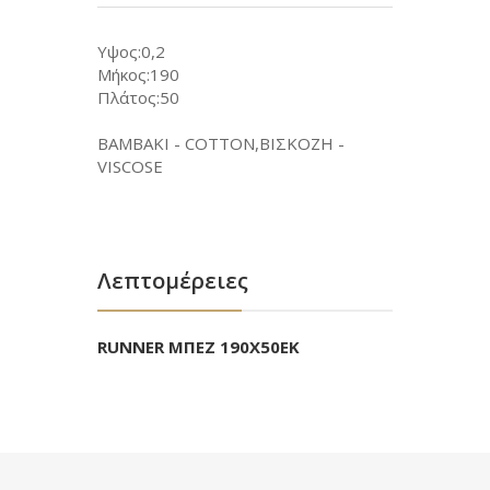
Υψος:0,2
Μήκος:190
Πλάτος:50
ΒΑΜΒΑΚΙ - COTTON,ΒΙΣΚΟΖΗ -
VISCOSE
Λεπτομέρειες
RUNNER ΜΠΕΖ 190Χ50ΕΚ