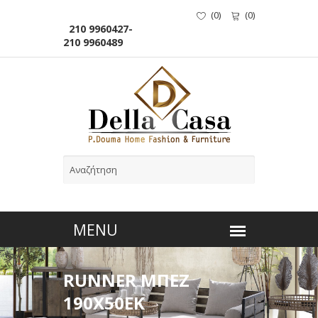
(
0
)
(
0
)
210 9960427-
210 9960489
RUNNER ΜΠΕΖ
190Χ50ΕΚ