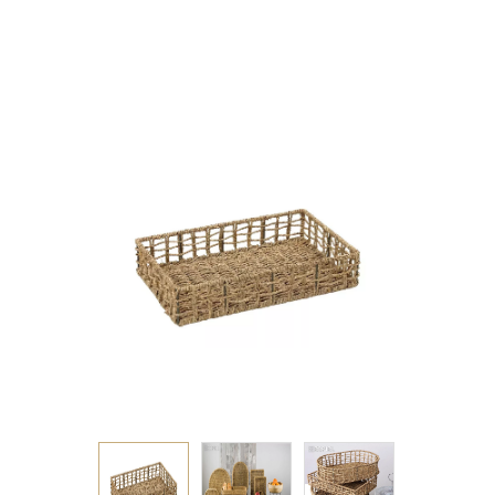
40Χ25ΕΚ