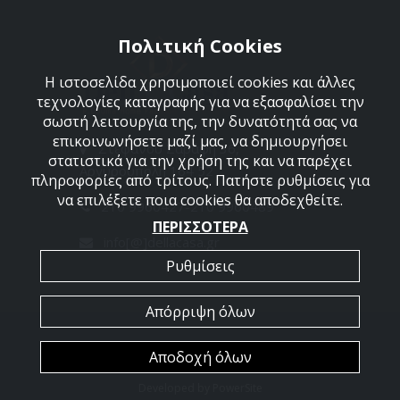
Πολιτική Cookies
Η ιστοσελίδα χρησιμοποιεί cookies και άλλες
τεχνολογίες καταγραφής για να εξασφαλίσει την
σωστή λειτουργία της, την δυνατότητά σας να
επικοινωνήσετε μαζί μας, να δημιουργήσει
Στεφάνου Σαράφη 36,
στατιστικά για την χρήση της και να παρέχει
Αργυρούπολη 164 52
πληροφορίες από τρίτους. Πατήστε ρυθμίσεις για
να επιλέξετε ποια cookies θα αποδεχθείτε.
210 9960427-210 9960489
ΠΕΡΙΣΣΟΤΕΡΑ
info[@]dellacasa.gr
Ρυθμίσεις
Απόρριψη όλων
2026 @ All Rights Reserved - Dellacasa
Αποδοχή όλων
Developed by
PowerSite