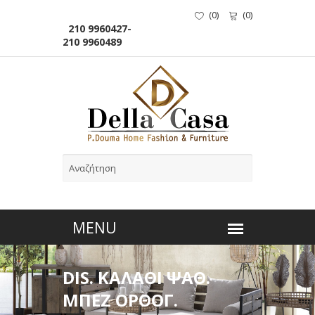
(
0
)
(
0
)
210 9960427-
210 9960489
DIS. ΚΑΛΑΘΙ ΨΑΘ.
ΜΠΕΖ ΟΡΘΟΓ.