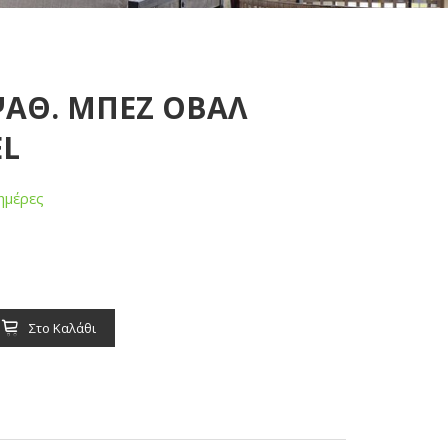
 ΨΑΘ. ΜΠΕΖ ΟΒΑΛ
EL
ημέρες
Στο Καλάθι