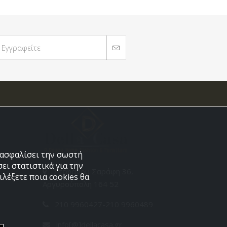
εξασφαλίσει την σωστή
ει στατιστικά για την
Στεφάνου Σαράφη 36,
λέξετε ποια cookies θα
Αργυρούπολη 164 52
210 9960427-210 9960489
info[@]dellacasa.gr