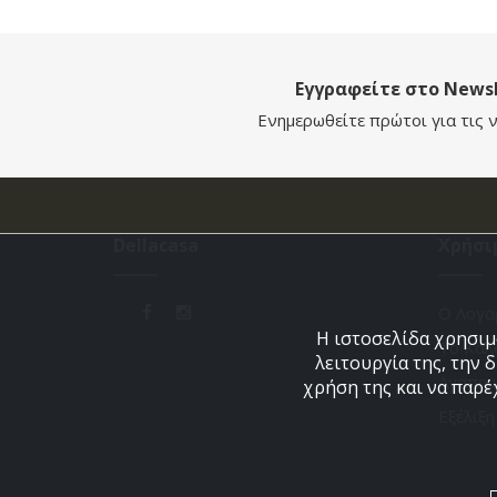
Εγγραφείτε στο Newsl
Ενημερωθείτε πρώτοι για τις ν
Dellacasa
Χρήσι
Ο Λογα
Η ιστοσελίδα χρησιμο
Το Καλ
λειτουργία της, την 
Αγαπημ
χρήση της και να παρέ
Εξέλιξ