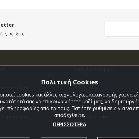
etter
έες αφίξεις
μα
Πως λειτουργεί
Πολιτική Cookies
ριασμός Μου
Εταιρεία
ποιεί cookies και άλλες τεχνολογίες καταγραφής για να 
άθι Μου
Επικοινωνια
δυνατότητά σας να επικοινωνήσετε μαζί μας, να δημιουργήσ
ένα
Όροι Χρήσης
χει πληροφορίες από τρίτους. Πατήστε ρυθμίσεις για να επι
αποδεχθείτε.
η Παραγγελίας
Πολιτική Cookies
ΠΕΡΙΣΣΟΤΕΡΑ