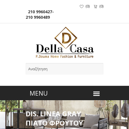
(
0
)
(
0
)
210 9960427-
210 9960489
DIS. LINEA GRAY
ΠΙΑΤΟ ΦΡΟΥΤΟΥ