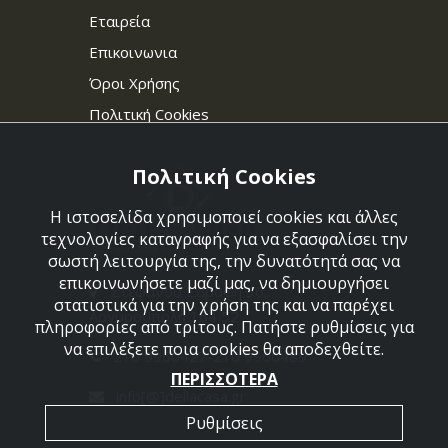
Εταιρεία
Επικοινωνια
Όροι Χρήσης
Πολιτική Cookies
Πολιτική Cookies
Η ιστοσελίδα χρησιμοποιεί cookies και άλλες
τεχνολογίες καταγραφής για να εξασφαλίσει την
σωστή λειτουργία της, την δυνατότητά σας να
επικοινωνήσετε μαζί μας, να δημιουργήσει
Στεφάνου Σαράφη 36,
στατιστικά για την χρήση της και να παρέχει
Αργυρούπολη 164 52
πληροφορίες από τρίτους. Πατήστε ρυθμίσεις για
να επιλέξετε ποια cookies θα αποδεχθείτε.
210 9960427-210 9960489
ΠΕΡΙΣΣΟΤΕΡΑ
info[@]dellacasa.gr
Ρυθμίσεις