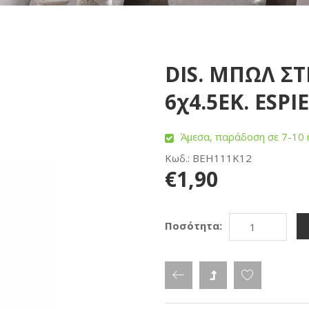
DIS. ΜΠΩΛ Σ
6χ4.5ΕΚ. ESPI
Άμεσα, παράδοση σε 7-10 
Κωδ.: BEH111K12
€1,90
Ποσότητα: