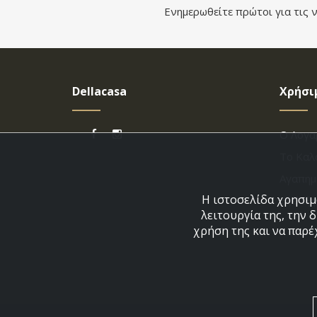
Ενημερωθείτε πρώτοι για τις ν
Dellacasa
Χρήσι
Ο Λογα
Το Καλ
Αγαπημ
Η ιστοσελίδα χρησιμο
Εξέλιξ
λειτουργία της, την 
χρήση της και να παρέ