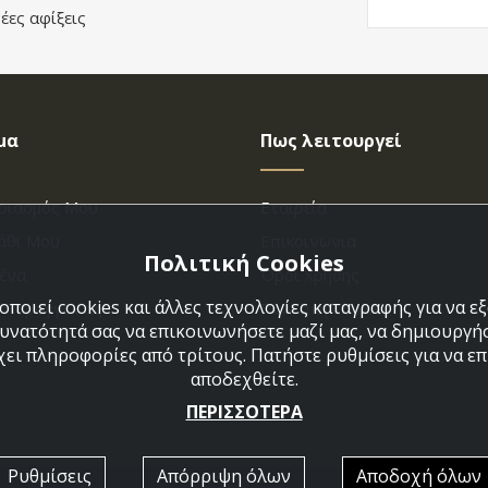
έες αφίξεις
μα
Πως λειτουργεί
ριασμός Μου
Εταιρεία
άθι Μου
Επικοινωνια
Πολιτική Cookies
ένα
Όροι Χρήσης
ποιεί cookies και άλλες τεχνολογίες καταγραφής για να 
η Παραγγελίας
Πολιτική Cookies
δυνατότητά σας να επικοινωνήσετε μαζί μας, να δημιουργήσ
χει πληροφορίες από τρίτους. Πατήστε ρυθμίσεις για να επι
αποδεχθείτε.
ΠΕΡΙΣΣΟΤΕΡΑ
Ρυθμίσεις
Απόρριψη όλων
Αποδοχή όλων