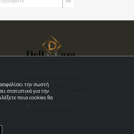
Στεφάνου Σαράφη 36,
Αργυρούπολη 164 52
εξασφαλίσει την σωστή
ει στατιστικά για την
210 9960427-210 9960489
λέξετε ποια cookies θα
info[@]dellacasa.gr