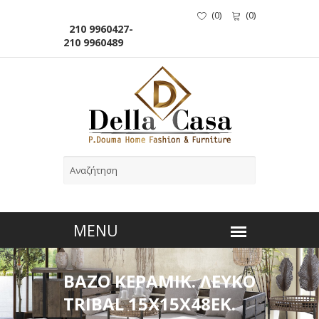
(
0
)
(
0
)
210 9960427-
210 9960489
BAZO ΚΕΡΑΜΙΚ. ΛΕΥΚΟ
TRIBAL 15Χ15Χ48ΕΚ.