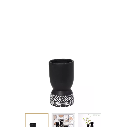
12,5Χ12,5Χ22,5ΕΚ.