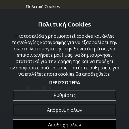
Πολιτική Cookies
Πολιτική Cookies
Η ιστοσελίδα χρησιμοποιεί cookies και άλλες
τεχνολογίες καταγραφής για να εξασφαλίσει την
σωστή λειτουργία της, την δυνατότητά σας να
επικοινωνήσετε μαζί μας, να δημιουργήσει
Στεφάνου Σαράφη 36,
στατιστικά για την χρήση της και να παρέχει
Αργυρούπολη 164 52
πληροφορίες από τρίτους. Πατήστε ρυθμίσεις για
να επιλέξετε ποια cookies θα αποδεχθείτε.
210 9960427-210 9960489
ΠΕΡΙΣΣΟΤΕΡΑ
info[@]dellacasa.gr
Ρυθμίσεις
Απόρριψη όλων
2026 @ All Rights Reserved - Dellacasa
Αποδοχή όλων