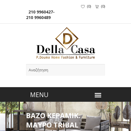
(
0
)
(
0
)
210 9960427-
210 9960489
BAZO ΚΕΡΑΜΙΚ.
ΜΑΥΡΟ TRIBAL