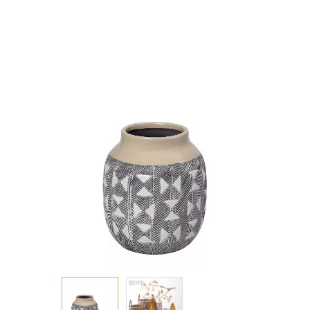
16,5Χ16,5Χ19,5ΕΚ.