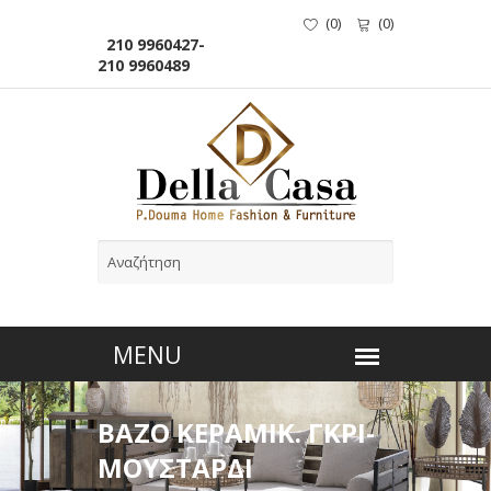
(
0
)
(
0
)
210 9960427-
210 9960489
BAZO ΚΕΡΑΜΙΚ. ΓΚΡΙ-
ΜΟΥΣΤΑΡΔΙ