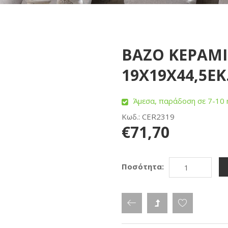
BAZO ΚΕΡΑΜΙ
19Χ19Χ44,5ΕΚ.
Άμεσα, παράδοση σε 7-10 
Κωδ.: CER2319
€71,70
Ποσότητα: