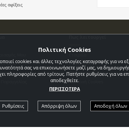
έες αφίξεις
μα
Πως λειτουργεί
Πολιτική Cookies
ριασμός Μου
Εταιρεία
ποιεί cookies και άλλες τεχνολογίες καταγραφής για να 
άθι Μου
Επικοινωνια
δυνατότητά σας να επικοινωνήσετε μαζί μας, να δημιουργήσ
ένα
Όροι Χρήσης
χει πληροφορίες από τρίτους. Πατήστε ρυθμίσεις για να επι
αποδεχθείτε.
η Παραγγελίας
Πολιτική Cookies
ΠΕΡΙΣΣΟΤΕΡΑ
Ρυθμίσεις
Απόρριψη όλων
Αποδοχή όλων