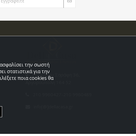
εξασφαλίσει την σωστή
ει στατιστικά για την
Στεφάνου Σαράφη 36,
λέξετε ποια cookies θα
Αργυρούπολη 164 52
210 9960427-210 9960489
info[@]dellacasa.gr