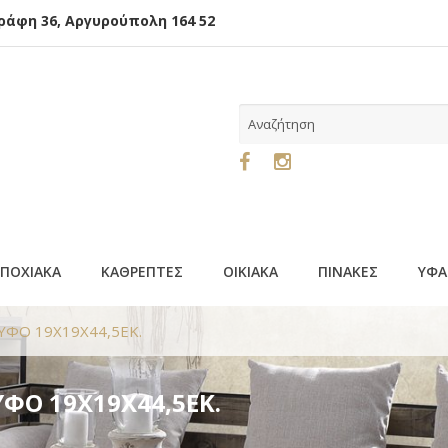
φη 36, Αργυρούπολη 164 52
ΕΠΟΧΙΑΚΑ
ΚΑΘΡΕΠΤΕΣ
ΟΙΚΙΑΚΑ
ΠΙΝΑΚΕΣ
ΥΦΑ
ΥΦΟ 19Χ19Χ44,5ΕΚ.
ΦΟ 19Χ19Χ44,5ΕΚ.