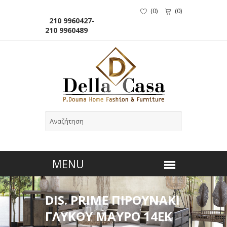
(
0
)
(
0
)
210 9960427-
210 9960489
DIS. PRIME ΠΙΡΟΥΝΑΚΙ
ΓΛΥΚΟΥ ΜΑΥΡΟ 14ΕΚ