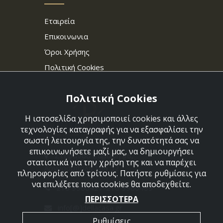
Εταιρεία
Επικοινωνια
Όροι Χρήσης
Πολιτική Cookies
Πολιτική Cookies
Η ιστοσελίδα χρησιμοποιεί cookies και άλλες
τεχνολογίες καταγραφής για να εξασφαλίσει την
σωστή λειτουργία της, την δυνατότητά σας να
επικοινωνήσετε μαζί μας, να δημιουργήσει
Στεφάνου Σαράφη 36,
στατιστικά για την χρήση της και να παρέχει
Αργυρούπολη 164 52
πληροφορίες από τρίτους. Πατήστε ρυθμίσεις για
να επιλέξετε ποια cookies θα αποδεχθείτε.
210 9960427-210 9960489
ΠΕΡΙΣΣΟΤΕΡΑ
info[@]dellacasa.gr
Ρυθμίσεις