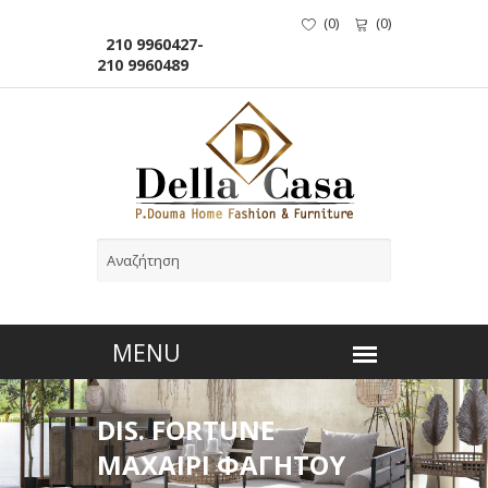
(
0
)
(
0
)
210 9960427-
210 9960489
DIS. FORTUNE
ΜΑΧΑΙΡΙ ΦΑΓΗΤΟΥ