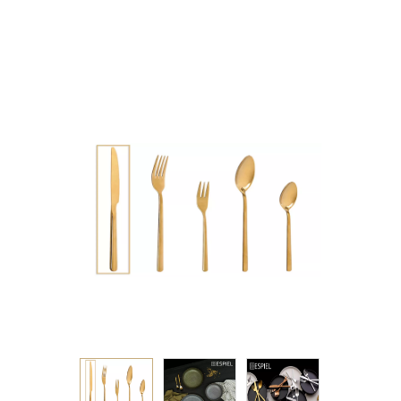
ΧΡΥΣΟ 22.5ΕΚ 76g
420SS KIB