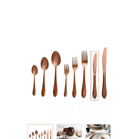
20ΕΚ 60g