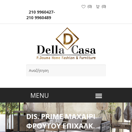
(
0
)
(
0
)
210 9960427-
210 9960489
DIS. PRIME ΜΑΧΑΙΡΙ
ΦΡΟΥΤΟΥ ΕΠΙΧΑΛΚ.