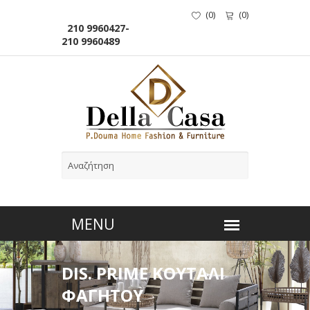
(
0
)
(
0
)
210 9960427-
210 9960489
DIS. PRIME ΚΟΥΤΑΛΙ
ΦΑΓΗΤΟΥ