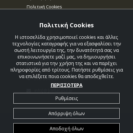
Πολιτική Cookies
Πολιτική Cookies
Η ιστοσελίδα χρησιμοποιεί cookies και άλλες
τεχνολογίες καταγραφής για να εξασφαλίσει την
σωστή λειτουργία της, την δυνατότητά σας να
επικοινωνήσετε μαζί μας, να δημιουργήσει
Στεφάνου Σαράφη 36,
στατιστικά για την χρήση της και να παρέχει
Αργυρούπολη 164 52
πληροφορίες από τρίτους. Πατήστε ρυθμίσεις για
να επιλέξετε ποια cookies θα αποδεχθείτε.
210 9960427-210 9960489
ΠΕΡΙΣΣΟΤΕΡΑ
info[@]dellacasa.gr
Ρυθμίσεις
Απόρριψη όλων
2026 @ All Rights Reserved - Dellacasa
Αποδοχή όλων