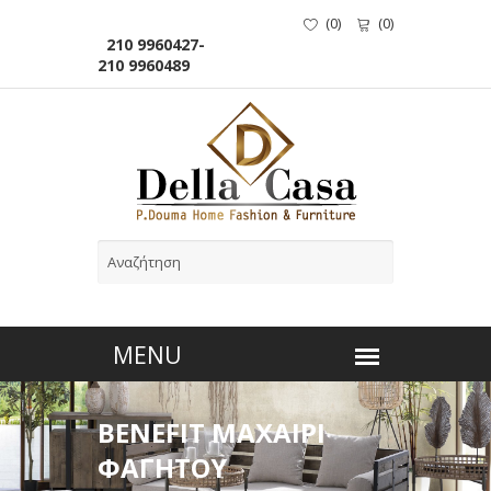
(
0
)
(
0
)
210 9960427-
210 9960489
BENEFIT ΜΑΧΑΙΡΙ
ΦΑΓΗΤΟΥ