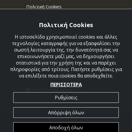
Πολιτική Cookies
Πολιτική Cookies
Η ιστοσελίδα χρησιμοποιεί cookies και άλλες
τεχνολογίες καταγραφής για να εξασφαλίσει την
σωστή λειτουργία της, την δυνατότητά σας να
επικοινωνήσετε μαζί μας, να δημιουργήσει
Στεφάνου Σαράφη 36,
στατιστικά για την χρήση της και να παρέχει
Αργυρούπολη 164 52
πληροφορίες από τρίτους. Πατήστε ρυθμίσεις για
να επιλέξετε ποια cookies θα αποδεχθείτε.
210 9960427-210 9960489
ΠΕΡΙΣΣΟΤΕΡΑ
info[@]dellacasa.gr
Ρυθμίσεις
Απόρριψη όλων
2026 @ All Rights Reserved - Dellacasa
Αποδοχή όλων