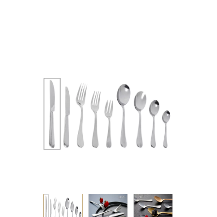
ΑΝΟΞΕΙΔΩΤΟ 23.3ΕΚ
97g KIB.192