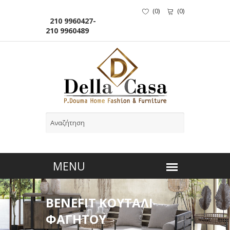
(
0
)
(
0
)
210 9960427-
210 9960489
BENEFIT ΚΟΥΤΑΛΙ
ΦΑΓΗΤΟΥ