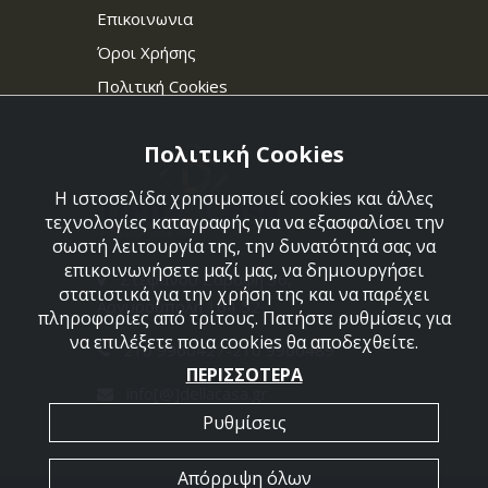
Επικοινωνια
Όροι Χρήσης
Πολιτική Cookies
Πολιτική Cookies
Η ιστοσελίδα χρησιμοποιεί cookies και άλλες
τεχνολογίες καταγραφής για να εξασφαλίσει την
σωστή λειτουργία της, την δυνατότητά σας να
επικοινωνήσετε μαζί μας, να δημιουργήσει
Στεφάνου Σαράφη 36,
στατιστικά για την χρήση της και να παρέχει
Αργυρούπολη 164 52
πληροφορίες από τρίτους. Πατήστε ρυθμίσεις για
να επιλέξετε ποια cookies θα αποδεχθείτε.
210 9960427-210 9960489
ΠΕΡΙΣΣΟΤΕΡΑ
info[@]dellacasa.gr
Ρυθμίσεις
Απόρριψη όλων