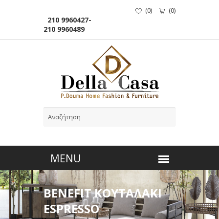
(
0
)
(
0
)
210 9960427-
210 9960489
BENEFIT ΚΟΥΤΑΛΑΚΙ
ESPRESSO