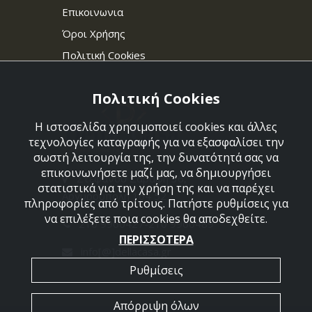
Επικοινωνια
Όροι Χρήσης
Πολιτική Cookies
Πολιτική Cookies
Η ιστοσελίδα χρησιμοποιεί cookies και άλλες
τεχνολογίες καταγραφής για να εξασφαλίσει την
σωστή λειτουργία της, την δυνατότητά σας να
επικοινωνήσετε μαζί μας, να δημιουργήσει
Στεφάνου Σαράφη 36,
στατιστικά για την χρήση της και να παρέχει
Αργυρούπολη 164 52
πληροφορίες από τρίτους. Πατήστε ρυθμίσεις για
να επιλέξετε ποια cookies θα αποδεχθείτε.
210 9960427-210 9960489
ΠΕΡΙΣΣΟΤΕΡΑ
info[@]dellacasa.gr
Ρυθμίσεις
Απόρριψη όλων