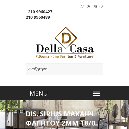
(
0
)
(
0
)
210 9960427-
210 9960489
DIS. SIRIUS ΜΑΧΑΙΡΙ
ΦΑΓΗΤΟΥ 2MM 18/0