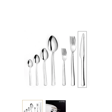
MIRROR 21ΕΚ 60g