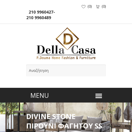
(
0
)
(
0
)
210 9960427-
210 9960489
DIVINE STONE
ΠΙΡΟΥΝΙ ΦΑΓΗΤΟΥ SS