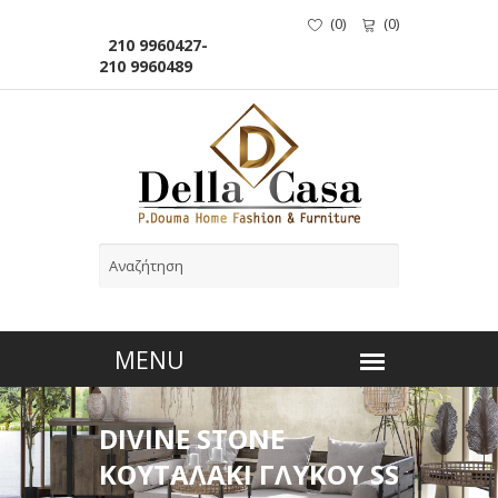
(
0
)
(
0
)
210 9960427-
210 9960489
DIVINE STONE
ΚΟΥΤΑΛΑΚΙ ΓΛΥΚΟΥ SS